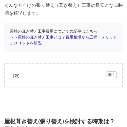
そんな方向けの張り替え（葺き替え）工事の目安となる時
期を解説します。
屋根の葺き替え工事費用についての記事はこちら
＞＞屋根の葺き替え工事とは？費用相場から工程・メリット
デメリットを解説
目次
1
屋根
葺き
替え
(張り
替え)
を検
屋根葺き替え(張り替え)を検討する時期は？
討す
る時