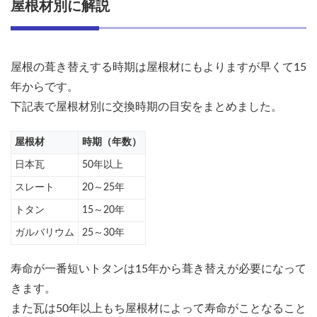
屋根材別に解説
期
は？
屋根
材別
屋根の葺き替えする時期は屋根材にもよりますが早くて15
に解
説
年からです。
下記表で屋根材別に交換時期の目安をまとめました。
1.1
日本
瓦の
屋根材
時期（年数）
葺き
日本瓦
50年以上
替え
るべ
スレート
20～25年
き時
期・
トタン
15～20年
目安
ガルバリウム
25～30年
1.2
スレ
寿命が一番短いトタンは15年から葺き替えが必要になって
ート
（カ
きます。
ラー
また瓦は50年以上もち屋根材によって寿命がことなること
ベス