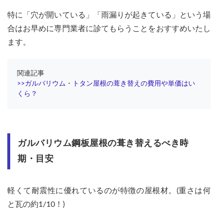
なっ
てい
特に「穴が開いている」「雨漏りが起きている」という場
る
合はお早めに専門業者に診てもらうことをおすすめいたし
2.4
ます。
４：
屋根
にコ
関連記事
ケが
>>ガルバリウム・トタン屋根の葺き替えの費用や単価はい
根付
くら？
いて
しま
って
いる
3
ガルバリウム鋼板屋根の葺き替えるべき時
屋根
葺き
期・目安
替え
の時
期は
軽くて耐震性に優れているのが特徴の屋根材。(重さは何
意外
と瓦の約1/10！)
とわ
かり