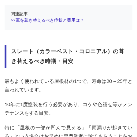
ガル
バリ
関連記事
ウム
>>瓦を葺き替えるべき症状と費用は？
鋼板
屋根
の葺
き替
える
べき
スレート（カラーベスト・コロニアル）の葺
時
き替えるべき時期・目安
期・
目安
2
最もよく使われている屋根材の1つで、寿命は20～25年と
屋根
言われています。
の葺
き替
えを
10年に1度塗装を行う必要があり、コケや色褪せ等がメン
検討
テナンスをする目安。
する
目安
特に「屋根の一部が凹んで見える」「雨漏りが起きてい
2.1
る」という場合はお早めに専門業者に診てもらうことをお