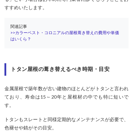
１：
すすめいたします。
雨漏
りが
起き
てい
関連記事
る
>>カラーベスト・コロニアルの屋根葺き替えの費用や単価
はいくら？
2.2
２：
家の
中が
かび
臭
トタン屋根の葺き替えるべき時期・目安
い・
湿気
がす
金属屋根で築年数が古い建物のほとんどがトタンと言われ
ごい
ており、寿命は15～20年と屋根材の中でも特に短いで
2.3
す。
３：
屋根
材が
トタンもスレートと同様定期的なメンテナンスが必要で、
柔ら
色褪せや錆がその目安。
かく