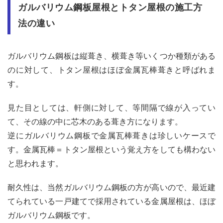
ガルバリウム鋼板屋根とトタン屋根の施工方
2
金属
法の違い
屋根
（ガ
ルバ
ガルバリウム鋼板は縦葺き、横葺き等いくつか種類がある
リウ
ム鋼
のに対して、トタン屋根はほぼ金属瓦棒葺きと呼ばれま
板、
す。
トタ
ン屋
根）
見た目としては、軒側に対して、等間隔で線が入ってい
の耐
て、その線の中に芯木のある葺き方になります。
久性
や葺
逆にガルバリウム鋼板で金属瓦棒葺きは珍しいケースで
き替
す。金属瓦棒＝トタン屋根という覚え方をしても構わない
える
べき
と思われます。
状況
耐久性は、当然ガルバリウム鋼板の方が高いので、最近建
2.1
てられている一戸建てで採用されている金属屋根は、ほぼ
金属
屋根
ガルバリウム鋼板です。
（ガ