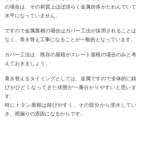
る屋
の場合は、その材質上ほぼ須らく金属自体がたわんでいて
根材
と
水平になっていません。
は？
ですので金属屋根の場合はカバー工法が採用されることは
4.1
なく、葺き替え工事になることが一般的となっています。
ガル
バリ
ウム
カバー工法は、既存の屋根がスレート屋根の場合のみと考
鋼板
えておきましょう。
4.2
スレ
葺き替えるタイミングとしては、金属ですので全体的に錆
ート
びがひどくなってきた状態が一番分かりやすいと思いま
4.3
す。
瓦
特にトタン屋根は錆びやすく、その部分から浸水してい
5
き、雨漏りの原因になるからです。
金属
屋根
に葺
き替
える