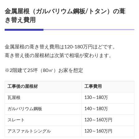
際に
注意
金属屋根（ガルバリウム鋼板/トタン）の葺
すべ
き替え費用
きこ
と
5.1
金属屋根の葺き替え費用は120-180万円ほどです。
塗装
で十
葺き替え後の屋根材は次第で相場が変わります。
分で
はな
※2階建て25坪（80㎡）お家を想定
いか
5.2
工事後の屋根材
工事費用
雨音
対策
瓦屋根
130～180万
が出
来て
ガルバリウム鋼板
140～180万
いる
か
スレート
120～160万円
5.3
アスファルトシングル
120～160万円
下葺き