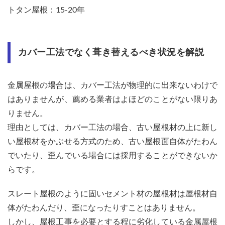
トタン屋根：15-20年
金属
屋根
（ガ
ルバ
リウ
カバー工法でなく葺き替えるべき状況を解説
ム鋼
板/
トタ
金属屋根の場合は、カバー工法が物理的に出来ないわけで
ン）
の葺
はありませんが、薦める業者はよほどのことがない限りあ
き替
りません。
え費
用
理由としては、カバー工法の場合、古い屋根材の上に新し
4
い屋根材をかぶせる方式のため、古い屋根面自体がたわん
金属
でいたり、歪んでいる場合には採用することができないか
屋根
らです。
の葺
き替
え後
スレート屋根のように固いセメント材の屋根材は屋根材自
によ
体がたわんだり、歪になったりすことはありません。
く選
ばれ
しかし、屋根工事を必要とする程に劣化している金属屋根