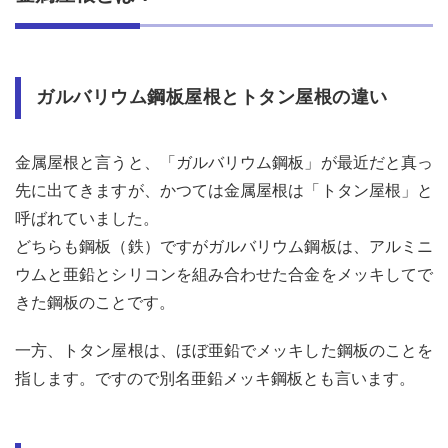
ガル
バリ
ウム
鋼板
屋根
ガルバリウム鋼板屋根とトタン屋根の違い
とト
タン
屋根
の違
金属屋根と言うと、「ガルバリウム鋼板」が最近だと真っ
い
先に出てきますが、かつては金属屋根は「トタン屋根」と
1.2
呼ばれていました。
ガル
バリ
どちらも鋼板（鉄）ですがガルバリウム鋼板は、アルミニ
ウム
ウムと亜鉛とシリコンを組み合わせた合金をメッキしてで
鋼板
きた鋼板のことです。
屋根
とト
タン
一方、トタン屋根は、ほぼ亜鉛でメッキした鋼板のことを
屋根
指します。ですので別名亜鉛メッキ鋼板とも言います。
の施
工方
法の
違い