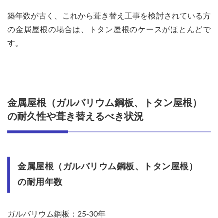
ルバ
築年数が古く、これから葺き替え工事を検討されている方
リウ
ム鋼
の金属屋根の場合は、トタン屋根のケースがほとんどで
板、
す。
トタ
ン屋
根）
の耐
用年
数
金属屋根（ガルバリウム鋼板、トタン屋根）
2.2
の耐久性や葺き替えるべき状況
カバ
ー工
法で
なく
葺き
替え
金属屋根（ガルバリウム鋼板、トタン屋根）
るべ
の耐用年数
き状
況を
解説
ガルバリウム鋼板：25-30年
3