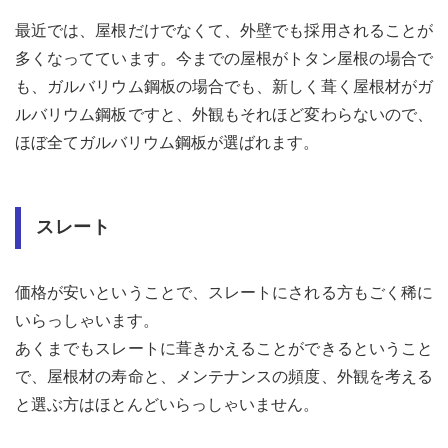
費用
まと
最近では、屋根だけでなくて、外壁でも採用されることが
め
多くなってています。今までの屋根がトタン屋根の場合で
7
も、ガルバリウム鋼板の場合でも、新しく葺く屋根材がガ
金属
ルバリウム鋼板ですと、外観もそれほど変わらないので、
屋根
葺き
ほぼ全てガルバリウム鋼板が選ばれます。
替え
であ
るよ
くあ
スレート
る質
問
価格が安いということで、スレートにされる方もごく稀に
いらっしゃいます。
あくまでもスレートに葺きかえることができるということ
で、屋根材の寿命と、メンテナンスの頻度、外観を考える
と選ぶ方はほとんどいらっしゃいません。