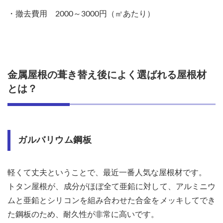
材（防
水シー
・撤去費用 2000～3000円（㎡あたり）
ト：ル
ーフィ
ン
グ）、
下地材
（野地
金属屋根の葺き替え後によく選ばれる屋根材
板）ま
で劣化
とは？
してい
ないか
6
ガル
ガルバリウム鋼板
バリ
ウム
鋼
板/
軽くて丈夫ということで、最近一番人気な屋根材です。
トタ
トタン屋根が、成分がほぼ全て亜鉛に対して、アルミニウ
ンの
屋根
ムと亜鉛とシリコンを組み合わせた合金をメッキしてでき
葺き
た鋼板のため、耐久性が非常に高いです。
替え