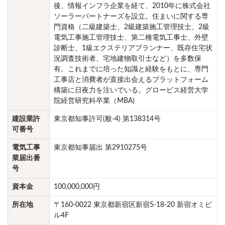
後、情報インフラ企業を経て、2010年に株式会社
ソーラーパートナーズを設立。住まいに関する専
門資格（二級建築士、2級建築施工管理技士、2級
電気工事施工管理技士、第二種電気工事士、外壁
診断士、1級エクステリアプランナー、既存住宅状
況調査技術者、宅地建物取引士など）を多数保
有。これまでに培った知識と経験をもとに、専門
工事店と消費者が直接出会えるプラットフォーム
構築に日夜力を注いでいる。グロービス経営大学
院経営研究科卒業（MBA)
建設業許
東京都知事許可(般-4) 第138314号
可番号
電気工事
東京都知事届出 第2910275号
業届出番
号
資本金
100,000,000円
所在地
〒160-0022 東京都新宿区新宿5-18-20 新宿オミビ
ル4F