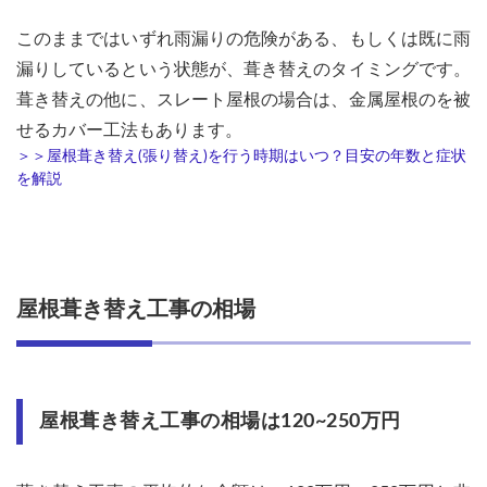
み立
て
このままではいずれ雨漏りの危険がある、もしくは既に雨
6.2
漏りしているという状態が、葺き替えのタイミングです。
既存
葺き替えの他に、スレート屋根の場合は、金属屋根のを被
屋根
材の
せるカバー工法もあります。
撤去
＞＞屋根葺き替え(張り替え)を行う時期はいつ？目安の年数と症状
を解説
6.3
下地
の状
況確
認、
修繕
屋根葺き替え工事の相場
6.4
防水
シー
トの
設置
屋根葺き替え工事の相場は120~250万円
6.5
新屋
根材