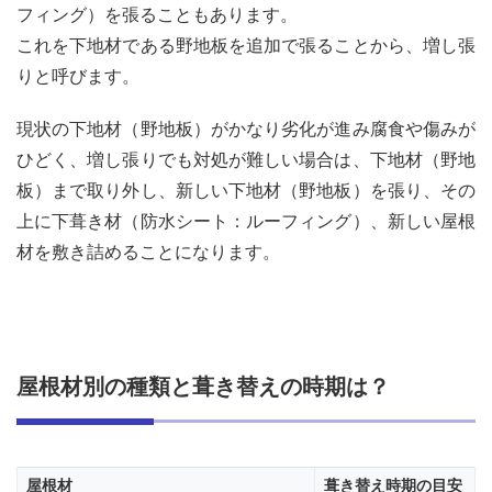
フィング）を張ることもあります。
新し
い屋
これを下地材である野地板を追加で張ることから、増し張
根材
りと呼びます。
の長
期メ
ーカ
現状の下地材（野地板）がかなり劣化が進み腐食や傷みが
ー保
ひどく、増し張りでも対処が難しい場合は、下地材（野地
証
板）まで取り外し、新しい下地材（野地板）を張り、その
5
上に下葺き材（防水シート：ルーフィング）、新しい屋根
屋根
葺き
材を敷き詰めることになります。
替え
工事
のデ
メリ
ット
屋根材別の種類と葺き替えの時期は？
5.1
費用
が高
いと
ころ
屋根材
葺き替え時期の目安