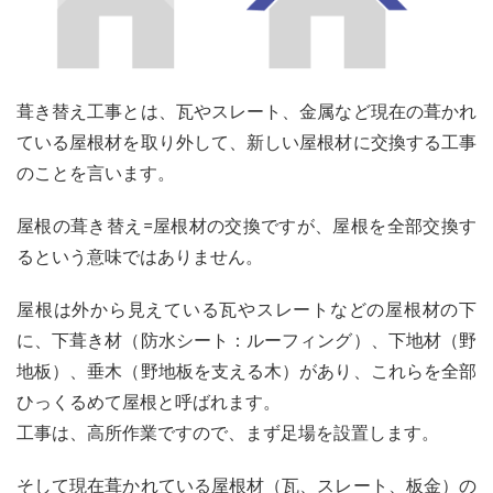
の時
期
は？
3
屋根
葺き替え工事とは、瓦やスレート、金属など現在の葺かれ
葺き
ている屋根材を取り外して、新しい屋根材に交換する工事
替え
工事
のことを言います。
の相
場
屋根の葺き替え=屋根材の交換ですが、屋根を全部交換す
るという意味ではありません。
3.1
屋
根葺き替
え工事の
屋根は外から見えている瓦やスレートなどの屋根材の下
相場は
に、下葺き材（防水シート：ルーフィング）、下地材（野
120~250
万円
地板）、垂木（野地板を支える木）があり、これらを全部
3.2
ひっくるめて屋根と呼ばれます。
工事
工事は、高所作業ですので、まず足場を設置します。
費用
の内
そして現在葺かれている屋根材（瓦、スレート、板金）の
訳