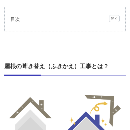
目次
1
屋根
の葺
き替
え
（ふ
きか
屋根の葺き替え（ふきかえ）工事とは？
え）
工事
と
は？
2
屋根
材別
の種
類と
葺き
替え