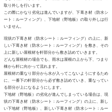
取り外しを行います。
4
この際にかなり劣化は進んでいますが、下葺き材（防水シ
屋根
葺き
ート：ルーフィング）、下地材（野地板）の取り外しは行
替え
いません。
のメ
リッ
ト
現状の下葺き材（防水シート：ルーフィング）の上に、新
しい下葺き材（防水シート：ルーフィング）を敷き、その
4.1
余計
上に新しい屋根材を軒部分から敷き詰めていきます。
な出
どんな屋根材の場合でも、雨水は屋根の上から下、つまり
費を
棟から軒に向かって流れます。
抑え
られ
屋根材の重なり部分から水が入ってこないようにするため
る
に、一番下の軒部分から必ず敷き詰めていき、重なってい
4.2
る部分が上になるようにします。
耐震
性が
下地材（野地板）の劣化が進んでしまっている場合は、現
高く
状の下葺き材（防水シート：ルーフィング）の上に、新し
なる
い下地材（野地板）、新しい下葺き材（防水シート：ルー
4.3