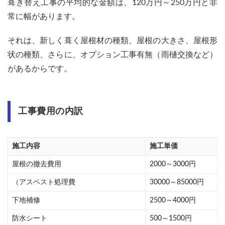
葺き替え工事の平均的な金額は、120万円～250万円と非
の設
常に幅があります。
置
6.6
それは、新しく葺く屋根材の種類、屋根の大きさ、屋根形
棟工
状の種類、さらに、オプション工事有無（雨樋交換など）
事の
加工
があるからです。
6.7
足場
解
工事費用の内訳
体、
掃除
7
施工内容
施工単価
まと
め
屋根の撤去費用
2000～3000円
7.1
（アスベスト処理費
30000～85000円
よく
ある
下地補修
2500～4000円
質問
防水シート
500～1500円