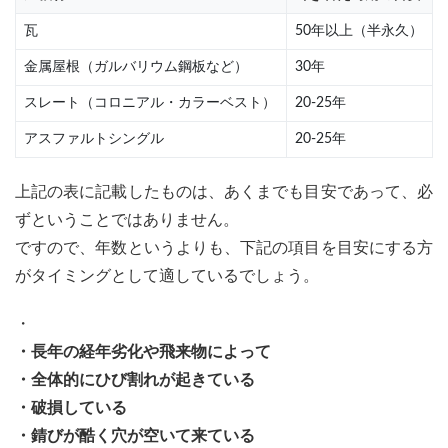
5.2
瓦
50年以上（半永久）
工事
金属屋根（ガルバリウム鋼板など）
30年
期間
が長
スレート（コロニアル・カラーベスト）
20-25年
くな
る
アスファルトシングル
20-25年
6
屋根
上記の表に記載したものは、あくまでも目安であって、必
葺き
替え
ずということではありません。
工事
ですので、年数というよりも、下記の項目を目安にする方
の流
れ
がタイミングとして適しているでしょう。
（工
程）
・
・長年の経年劣化や飛来物によって
6.1
挨
・全体的にひび割れが起きている
拶・
・破損している
足場
の組
・錆びが酷く穴が空いて来ている